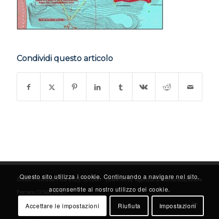
Condividi questo articolo
Questo sito utilizza i cookie. Continuando a navigare nel sito,
Studio Prinzivalli PIva 01237520380 - powered by
Agenzia di Comunicazione a
acconsentite al nostro utilizzo dei cookie.
Ferrara CEMA NEXT
Accettare le impostazioni
Riufiuta
Impostazioni
Privacy Cookie