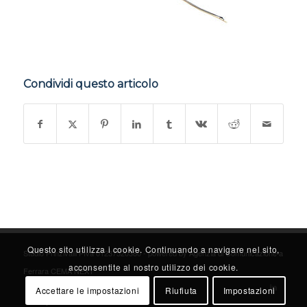
Condividi questo articolo
Questo sito utilizza i cookie. Continuando a navigare nel sito,
Studio Prinzivalli PIva 01237520380 - powered by
Agenzia di Comunicazione a
acconsentite al nostro utilizzo dei cookie.
Ferrara CEMA NEXT
Accettare le impostazioni
Riufiuta
Impostazioni
Privacy Cookie