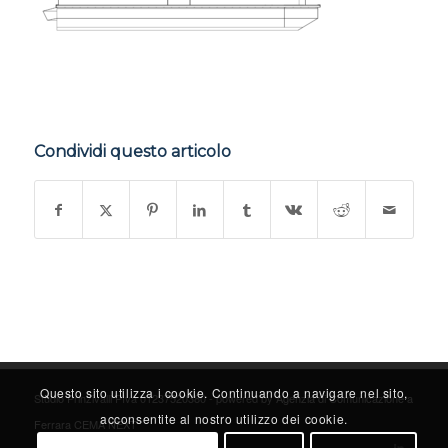
Condividi questo articolo
Questo sito utilizza i cookie. Continuando a navigare nel sito,
Studio Prinzivalli PIva 01237520380 - powered by
Agenzia di Comunicazione a
acconsentite al nostro utilizzo dei cookie.
Ferrara CEMA NEXT